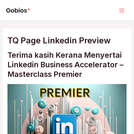
Skip
Mai
to
Men
content
TQ Page Linkedin Preview
Terima kasih Kerana Menyertai
Linkedin Business Accelerator –
Masterclass Premier